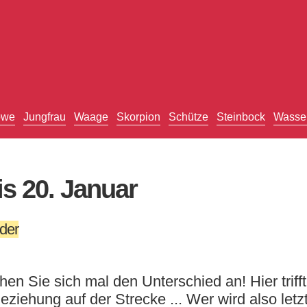
öwe
Jungfrau
Waage
Skorpion
Schütze
Steinbock
Wasse
s 20. Januar
der
en Sie sich mal den Unterschied an! Hier triff
 Beziehung auf der Strecke ... Wer wird also le