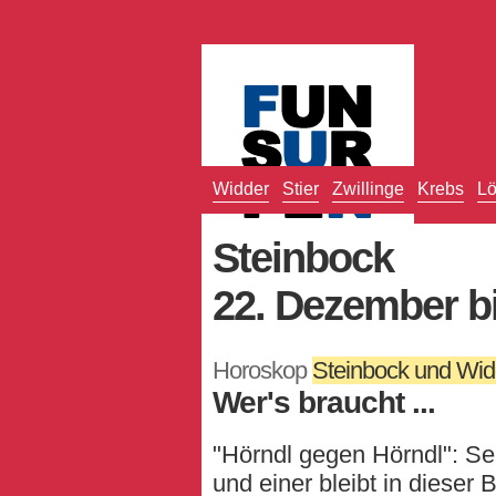
Widder
Stier
Zwillinge
Krebs
L
Steinbock
22. Dezember bi
Horoskop
Steinbock und Wid
Wer's braucht ...
"Hörndl gegen Hörndl": Seh
und einer bleibt in dieser