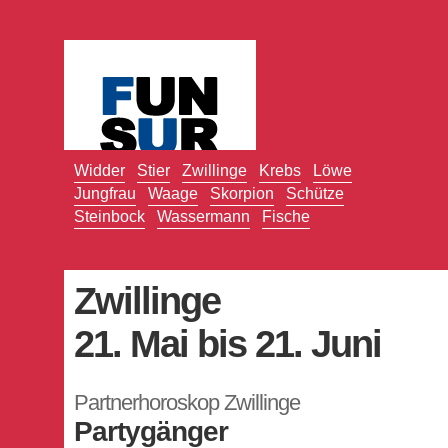
Widder
Stier
Zwillinge
Krebs
Löwe
Jungfrau
Waage
Skorpion
Schütze
Steinbock
Wassermann
Fische
Zwillinge
21. Mai bis 21. Juni
Partnerhoroskop Zwillinge
Partygänger